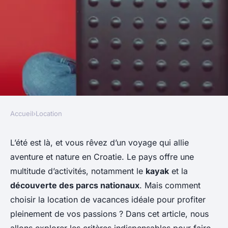
Accueil
›
Location
LOCATION
Quels sont les critères pour
L’été est là, et vous rêvez d’un voyage qui allie
aventure et nature en Croatie. Le pays offre une
choisir une location de
multitude d’activités, notamment le
kayak
et la
vacances en Croatie avec des
découverte des parcs nationaux
. Mais comment
activités de kayak et des
choisir la location de vacances idéale pour profiter
visites de parcs nationaux?
pleinement de vos passions ? Dans cet article, nous