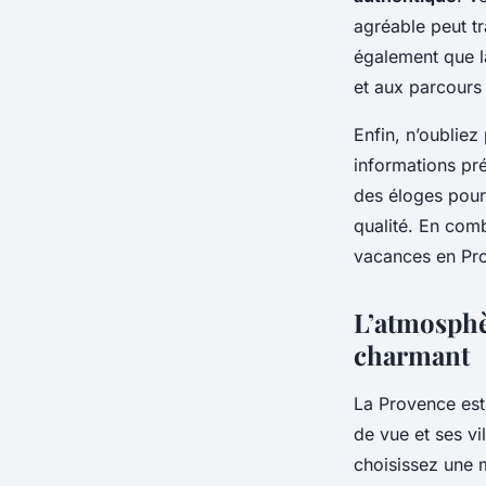
agréable peut t
également que la
et aux parcours 
Enfin, n’oubliez 
informations pr
des éloges pou
qualité. En comb
vacances en Pro
L’atmosphè
charmant
La Provence est
de vue et ses vi
choisissez une 