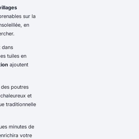
illages
prenables sur la
soleillée, en
ercher.
t dans
s tuiles en
tion
ajoutent
, des poutres
 chaleureux et
e traditionnelle
ques minutes de
nrichira votre