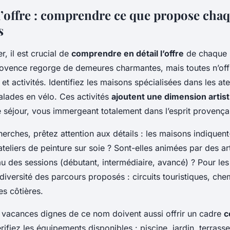
 et des balades en
l’offre : comprendre ce que propose cha
s
r, il est crucial de
comprendre en détail l’offre
de chaque 
ovence regorge de demeures charmantes, mais toutes n’offr
t activités. Identifiez les maisons spécialisées dans les ate
balades en vélo. Ces activités
ajoutent une dimension artist
 séjour, vous immergeant totalement dans l’esprit provença
erches, prêtez attention aux détails : les maisons indiquent
’ateliers de peinture sur soie ? Sont-elles animées par des ar
au des sessions (débutant, intermédiaire, avancé) ? Pour le
a diversité des parcours proposés : circuits touristiques, ch
s côtières.
vacances dignes de ce nom doivent aussi offrir un cadre
c
érifiez les équipements disponibles : piscine, jardin, terrass