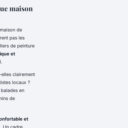
que maison
maison de
ent pas les
liers de peinture
ique et
l.
-elles clairement
tistes locaux ?
s balades en
emins de
onfortable et
e. Un cadre