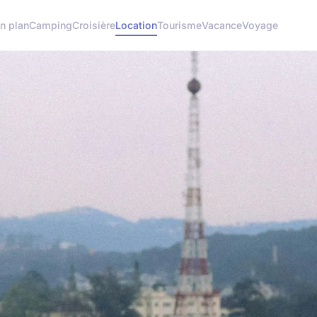
n plan
Camping
Croisière
Location
Tourisme
Vacance
Voyage