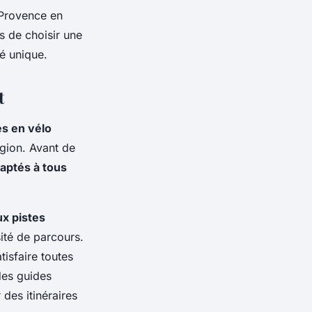
n Provence en
s de choisir une
é unique.
t
es en vélo
égion. Avant de
daptés à tous
ux pistes
ité de parcours.
isfaire toutes
des guides
des itinéraires