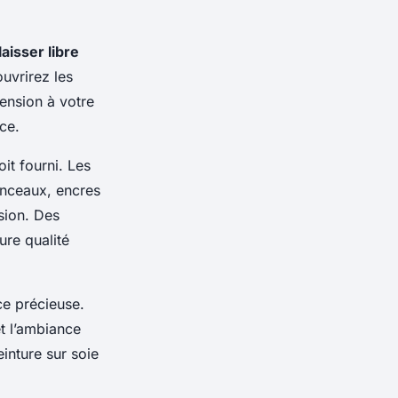
laisser libre
uvrirez les
mension à votre
ce.
it fourni. Les
inceaux, encres
sion. Des
ure qualité
e précieuse.
et l’ambiance
einture sur soie