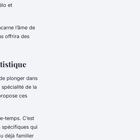
élo et
ncarne l’âme de
s offrira des
tistique
 de plonger dans
 spécialité de la
 propose ces
se-temps. C’est
 spécifiques qui
 déjà familier