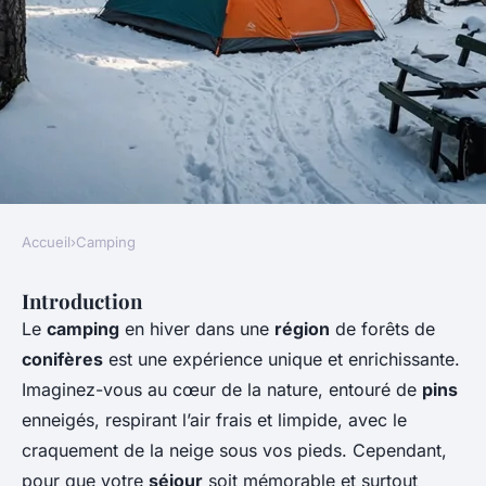
Accueil
›
Camping
CAMPING
Introduction
Quels sont les meilleurs
Le
camping
en hiver dans une
région
de forêts de
conseils pour camper en
conifères
est une expérience unique et enrichissante.
région de forêts de conifères
Imaginez-vous au cœur de la nature, entouré de
pins
en hiver ?
enneigés, respirant l’air frais et limpide, avec le
craquement de la neige sous vos pieds. Cependant,
Inès
•
11 septembre 2024
•
6 min de lecture
pour que votre
séjour
soit mémorable et surtout