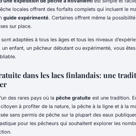
d’une expédition de pêche à Rovaniemi
est simple et facil
êche locales offrent des forfaits complets qui incluent le m
un
guide expérimenté
. Certaines offrent même la possibilité
ses sur place.
 sont adaptées à tous les âges et tous les niveaux d’expéri
, un enfant, un pêcheur débutant ou expérimenté, vous êtes
liable.
atuite dans les lacs finlandais: une tradi
er
l’un des rares pays où la
pêche gratuite
est une tradition. En
citoyen à profiter de la nature, la pêche à la ligne et à la 
isée sans permis de pêche sur la plupart des eaux publiques
tastique pour les pêcheurs qui souhaitent explorer les nomb
ction.