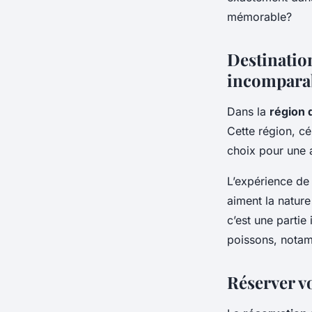
Finlande?
mémorable?
Inès
•
11 septembre 2024
•
5 min de lecture
Destinatio
incompara
Dans la
région 
Cette région, cé
choix pour une 
L’expérience d
aiment la nature 
c’est une partie
poissons, notamm
Réserver v