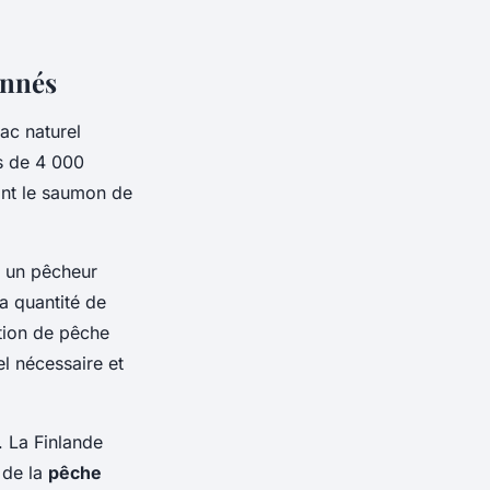
onnés
ac naturel
us de 4 000
ont le saumon de
 un pêcheur
a quantité de
tion de pêche
l nécessaire et
. La Finlande
n de la
pêche