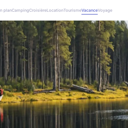
n plan
Camping
Croisière
Location
Tourisme
Vacance
Voyage