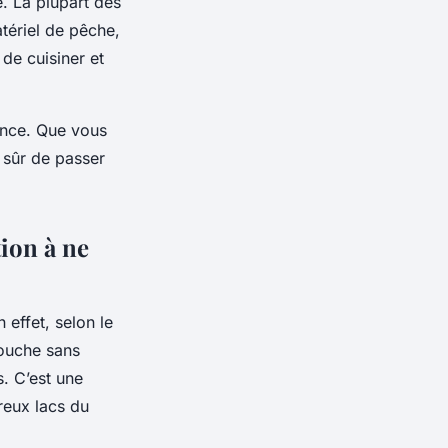
e. La plupart des
atériel de pêche,
 de cuisiner et
ence. Que vous
 sûr de passer
tion à ne
 effet, selon le
mouche sans
. C’est une
reux lacs du