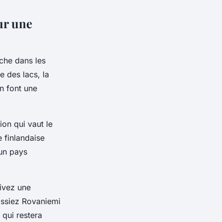
ur une
che dans les
e des lacs, la
en font une
ion qui vaut le
e finlandaise
un pays
vivez une
issiez Rovaniemi
 qui restera