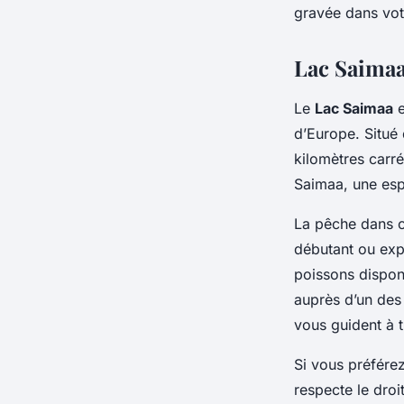
gravée dans vo
Lac Saimaa
Le
Lac Saimaa
e
d’Europe. Situé
kilomètres carré
Saimaa, une es
La pêche dans 
débutant ou exp
poissons disponi
auprès d’un des 
vous guident à t
Si vous préfére
respecte le droi