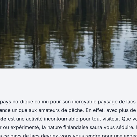
 expédition de
 pays nordique connu pour son incroyable paysage de lacs e
ience unique aux amateurs de pêche. En effet, avec plus de 
 les lacs de
nde
est une activité incontournable pour tout visiteur. Que 
 ou expérimenté, la nature finlandaise saura vous séduire.
 ce pays de lacs devriez-vous vous rendre pour une expéd