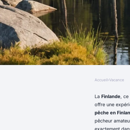
Accueil
›
Vacance
VACANCE
Où participer à une
La
Finlande
, ce
offre une expér
pêche à la ligne dans
pêche en Finla
pêcheur amateur
exactement dans