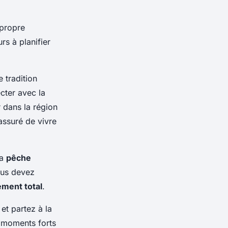
 propre
s à planifier
e tradition
cter avec la
 dans la région
assuré de vivre
la
pêche
vous devez
ment total
.
et partez à la
s moments forts