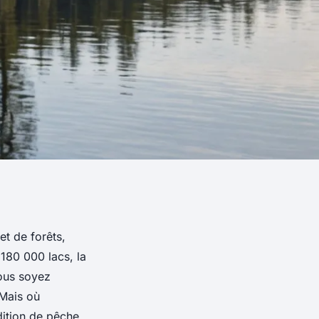
t de forêts,
180 000 lacs, la
vous soyez
 Mais où
ition de pêche