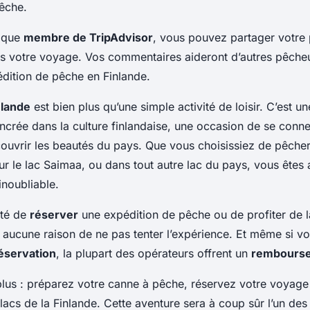
êche.
t que
membre de TripAdvisor
, vous pouvez partager votre
s votre voyage. Vos commentaires aideront d’autres pêcheur
édition de pêche en Finlande.
nlande
est bien plus qu’une simple activité de loisir. C’est un
crée dans la culture finlandaise, une occasion de se conne
couvrir les beautés du pays. Que vous choisissiez de pêcher
r le lac Saimaa, ou dans tout autre lac du pays, vous êtes 
inoubliable.
ité de
réserver
une expédition de pêche ou de profiter de 
 a aucune raison de ne pas tenter l’expérience. Et même si 
éservation
, la plupart des opérateurs offrent un
rembourse
plus : préparez votre canne à pêche, réservez votre voyage 
lacs de la Finlande. Cette aventure sera à coup sûr l’un de