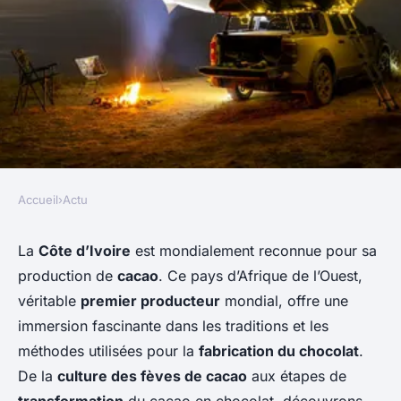
Accueil
›
Actu
ACTU
Comment découvrir les
La
Côte d’Ivoire
est mondialement reconnue pour sa
production de
cacao
. Ce pays d’Afrique de l’Ouest,
traditions de la fabrication de
véritable
premier producteur
mondial, offre une
chocolat en Côte d'Ivoire?
immersion fascinante dans les traditions et les
méthodes utilisées pour la
fabrication du chocolat
.
Inès
•
1 septembre 2024
•
6 min de lecture
De la
culture des fèves de cacao
aux étapes de